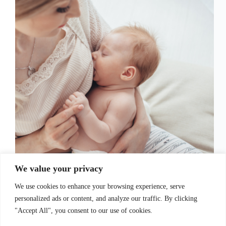
Separamos dicas e cuidados na amamentação para o
We value your privacy
momento mais especial e íntimo entre uma mãe e seu
bebê. No entanto, embora seja um processo natural,
We use cookies to enhance your browsing experience, serve
muitas mães podem encontrar desafios no início.
personalized ads or content, and analyze our traffic. By clicking
Com paciência, informação e apoio, essa jornada…
Juliana Santos
8 de setembro de 2023
"Accept All", you consent to our use of cookies.