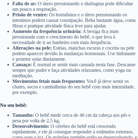
Falta de ar:
O útero pressionando o diafragma pode dificultar
um pouco a respiração.
Prisão de ventre:
Os hormônios e o útero pressionando os
intestinos podem causar constipação. Beba bastante água, coma
fibras e pratique atividade física leve para ajudar.
Aumento da frequência urinária:
A bexiga fica mais
pressionada com o crescimento do bebê, o que leva à
necessidade de ir ao banheiro com mais frequência.
Alterações na pele:
Estrias, manchas escuras e coceira na pele
podem aparecer devido às mudanças hormonais. Use hidratante
e protetor solar diariamente.
Cansaço:
É normal se sentir mais cansada nesta fase. Descanse
sempre que puder e faça atividades relaxantes, como yoga ou
meditação.
Movimentos fetais mais frequentes:
Você já deve sentir os
chutes, socos e cambalhotas do seu bebê com mais intensidade,
por exemplo.
No seu bebê:
Tamanho:
O bebê mede cerca de 46 cm da cabeça aos pés e
pesa por volta de 2,5 kg.
Desenvolvimento:
O cérebro do bebê está crescendo
rapidamente, e ele já consegue responder a estímulos externos,
como sons e luz. Os pulmões também estão se desenvolvendo, e