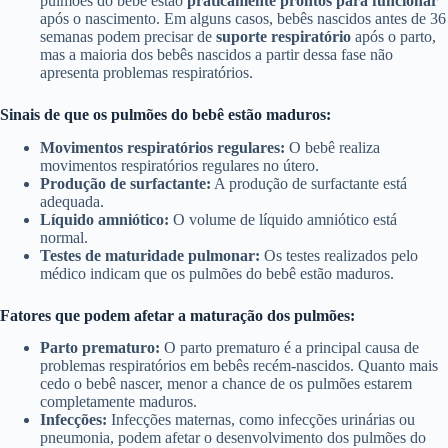
pulmões do bebê estão
praticamente prontos para funcionar
após o nascimento. Em alguns casos, bebês nascidos antes de 36
semanas podem precisar de
suporte respiratório
após o parto,
mas a maioria dos bebês nascidos a partir dessa fase não
apresenta problemas respiratórios.
Sinais de que os pulmões do bebê estão maduros:
Movimentos respiratórios regulares:
O bebê realiza
movimentos respiratórios regulares no útero.
Produção de surfactante:
A produção de surfactante está
adequada.
Líquido amniótico:
O volume de líquido amniótico está
normal.
Testes de maturidade pulmonar:
Os testes realizados pelo
médico indicam que os pulmões do bebê estão maduros.
Fatores que podem afetar a maturação dos pulmões:
Parto prematuro:
O parto prematuro é a principal causa de
problemas respiratórios em bebês recém-nascidos. Quanto mais
cedo o bebê nascer, menor a chance de os pulmões estarem
completamente maduros.
Infecções:
Infecções maternas, como infecções urinárias ou
pneumonia, podem afetar o desenvolvimento dos pulmões do