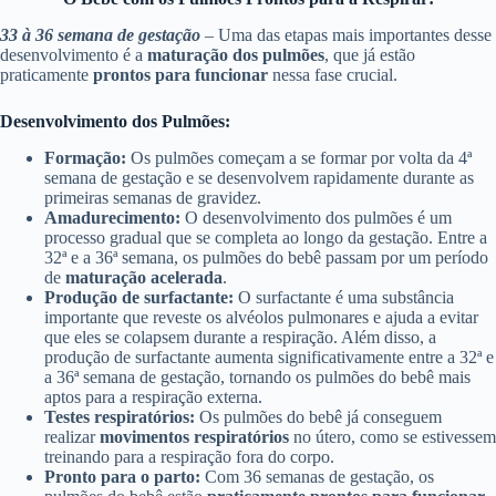
33 à 36 semana de gestação
– Uma das etapas mais importantes desse
desenvolvimento é a
maturação dos pulmões
, que já estão
praticamente
prontos para funcionar
nessa fase crucial.
Desenvolvimento dos Pulmões:
Formação:
Os pulmões começam a se formar por volta da 4ª
semana de gestação e se desenvolvem rapidamente durante as
primeiras semanas de gravidez.
Amadurecimento:
O desenvolvimento dos pulmões é um
processo gradual que se completa ao longo da gestação. Entre a
32ª e a 36ª semana, os pulmões do bebê passam por um período
de
maturação acelerada
.
Produção de surfactante:
O surfactante é uma substância
importante que reveste os alvéolos pulmonares e ajuda a evitar
que eles se colapsem durante a respiração. Além disso, a
produção de surfactante aumenta significativamente entre a 32ª e
a 36ª semana de gestação, tornando os pulmões do bebê mais
aptos para a respiração externa.
Testes respiratórios:
Os pulmões do bebê já conseguem
realizar
movimentos respiratórios
no útero, como se estivessem
treinando para a respiração fora do corpo.
Pronto para o parto:
Com 36 semanas de gestação, os