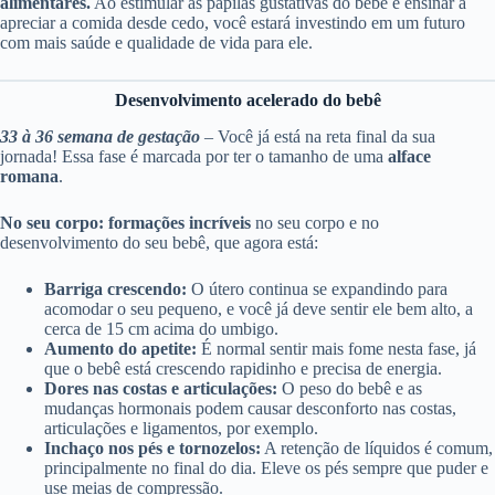
alimentares.
Ao estimular as papilas gustativas do bebê e ensinar a
apreciar a comida desde cedo, você estará investindo em um futuro
com mais saúde e qualidade de vida para ele.
Desenvolvimento acelerado do bebê
33 à 36 semana de gestação
– Você já está na reta final da sua
jornada! Essa fase é marcada por ter o tamanho de uma
alface
romana
.
No seu corpo: formações incríveis
no seu corpo e no
desenvolvimento do seu bebê, que agora está:
Barriga crescendo:
O útero continua se expandindo para
acomodar o seu pequeno, e você já deve sentir ele bem alto, a
cerca de 15 cm acima do umbigo.
Aumento do apetite:
É normal sentir mais fome nesta fase, já
que o bebê está crescendo rapidinho e precisa de energia.
Dores nas costas e articulações:
O peso do bebê e as
mudanças hormonais podem causar desconforto nas costas,
articulações e ligamentos, por exemplo.
Inchaço nos pés e tornozelos:
A retenção de líquidos é comum,
principalmente no final do dia. Eleve os pés sempre que puder e
use meias de compressão.