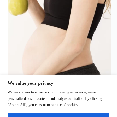
O que realmente as grávidas não podem comer?
We value your privacy
Durante a gravidez, é essencial cuidar da
alimentação para garantir a saúde da mãe e do bebê
We use cookies to enhance your browsing experience, serve
em desenvolvimento. Embora a maioria dos
alimentos seja segura para o consumo durante a
personalized ads or content, and analyze our traffic. By clicking
gestação,…
"Accept All", you consent to our use of cookies.
Juliana Santos
5 de setembro de 2023