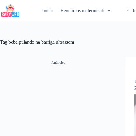
Pular
para
Início
Benefícios maternidade
Calc
o
conteúdo
Tag
bebe pulando na barriga ultrassom
Anúncios