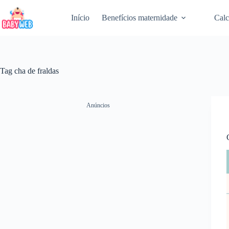
Pular
para
Início
Benefícios maternidade
Calc
o
conteúdo
Tag
cha de fraldas
Anúncios