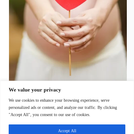
We value your privacy
Guia Completo para o Chá de Bebê Primeiramente,
o chá de bebê é um evento emocionante e
We use cookies to enhance your browsing experience, serve
significativo, onde amigos e familiares se reúnem
para celebrar a chegada do novo membro da família.
personalized ads or content, and analyze our traffic. By clicking
Além disso, planejar um chá de bebê…
"Accept All", you consent to our use of cookies.
Juliana Santos
14 de setembro de 2023
Accept All