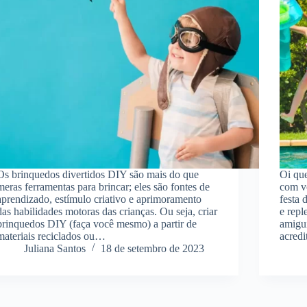
Os brinquedos divertidos DIY são mais do que
Oi que
meras ferramentas para brincar; eles são fontes de
com vo
aprendizado, estímulo criativo e aprimoramento
festa 
das habilidades motoras das crianças. Ou seja, criar
e repl
brinquedos DIY (faça você mesmo) a partir de
amigui
materiais reciclados ou…
acred
Juliana Santos
18 de setembro de 2023