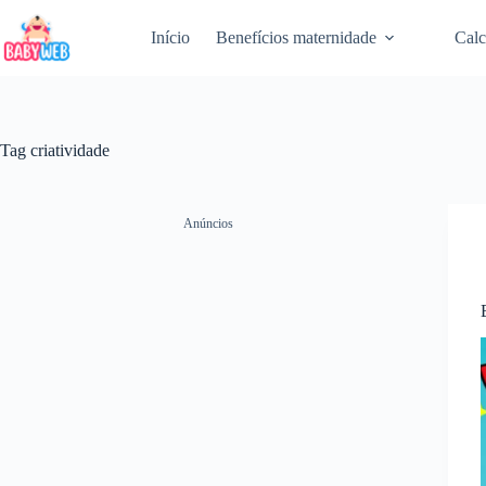
Pular
para
Início
Benefícios maternidade
Calc
o
conteúdo
Tag
criatividade
Anúncios