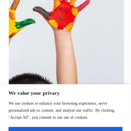
Cuidados, Educação e Brincadeiras na Fase Infantil
We value your privacy
A primeira infância é uma fase crucial no
desenvolvimento de uma criança, onde os cuidados,
We use cookies to enhance your browsing experience, serve
a educação e as brincadeiras desempenham papéis
interligados e essenciais. Durante esses primeiros
personalized ads or content, and analyze our traffic. By clicking
anos, os alicerces do aprendizado…
"Accept All", you consent to our use of cookies.
Juliana Santos
14 de setembro de 2023