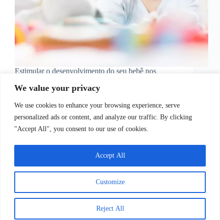
Estimular o desenvolvimento do seu bebê nos
primeiros meses de vida envolve diversas áreas,
We value your privacy
incluindo o desenvolvimento motor, cognitivo,
emocional, perceptivo, comunicação, compreensão,
We use cookies to enhance your browsing experience, serve
paladar e sentidos. Neste artigo, exploraremos as
diferentes fases desse desenvolvimento ao longo do
personalized ads or content, and analyze our traffic. By clicking
primeiro ano e…
"Accept All", you consent to our use of cookies.
Juliana Santos
14 de setembro de 2023
Accept All
Copyright © 2026 - WordPress Theme by
CreativeThemes
Customize
Reject All
Início
Contato
Termos de uso