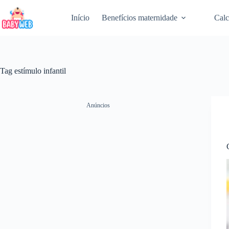
Pular
para
Início
Benefícios maternidade
Calc
o
conteúdo
Tag
estímulo infantil
Anúncios