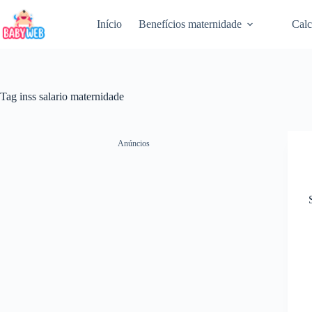
Pular
para
Início
Benefícios maternidade
Calc
o
conteúdo
Tag
inss salario maternidade
Anúncios