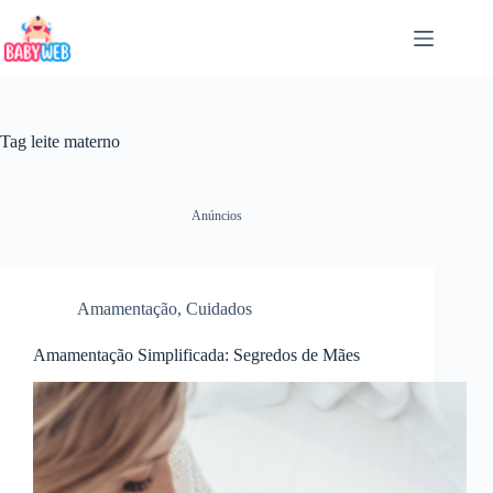
Pular
para
o
conteúdo
Tag
leite materno
Anúncios
Amamentação
,
Cuidados
Amamentação Simplificada: Segredos de Mães