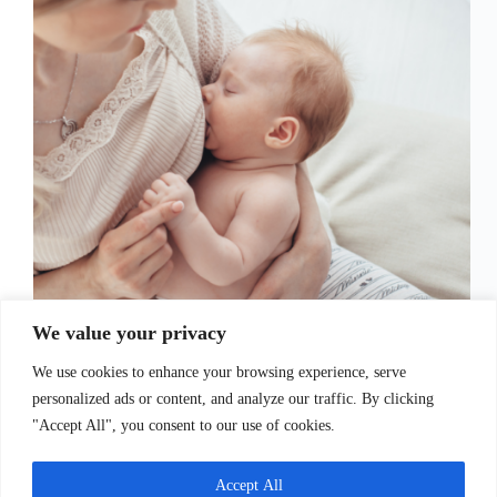
We value your privacy
Separamos dicas e cuidados na amamentação para o
momento mais especial e íntimo entre uma mãe e seu
We use cookies to enhance your browsing experience, serve
bebê. No entanto, embora seja um processo natural,
muitas mães podem encontrar desafios no início.
personalized ads or content, and analyze our traffic. By clicking
Com paciência, informação e apoio, essa jornada…
"Accept All", you consent to our use of cookies.
Juliana Santos
8 de setembro de 2023
Accept All