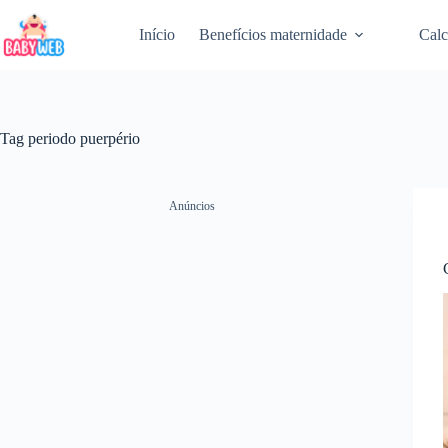
Pular
para
Início
Benefícios maternidade
Calc
o
conteúdo
Tag
periodo puerpério
Anúncios