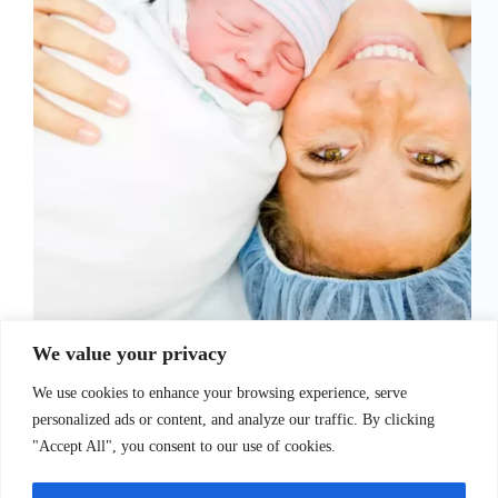
A princípio, a chegada de um bebê é um dos
We value your privacy
momentos mais emocionantes e transformadores na
vida de um casal. No entanto, também é um período
We use cookies to enhance your browsing experience, serve
repleto de desafios e perguntas, especialmente
durante os primeiros dias. Portanto, neste artigo,
personalized ads or content, and analyze our traffic. By clicking
exploraremos…
"Accept All", you consent to our use of cookies.
Juliana Santos
13 de setembro de 2023