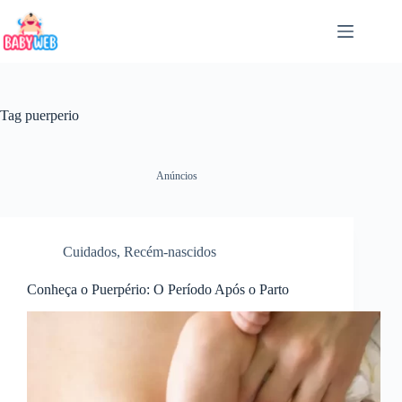
Pular
para
o
conteúdo
Tag
puerperio
Anúncios
Cuidados
,
Recém-nascidos
Conheça o Puerpério: O Período Após o Parto