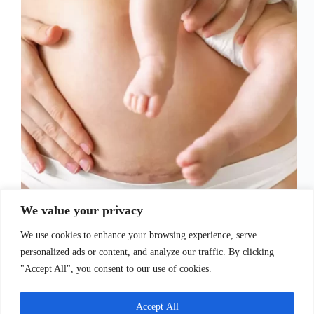
We value your privacy
Antes de mais nada, o puerpério é um período
crucial que ocorre após o parto e marca a transição
We use cookies to enhance your browsing experience, serve
do corpo da mulher para o estado pré-gravidez.
Sendo assim, esse período é caracterizado por uma
personalized ads or content, and analyze our traffic. By clicking
série de mudanças físicas, emocionais…
"Accept All", you consent to our use of cookies.
Juliana Santos
22 de setembro de 2023
Accept All