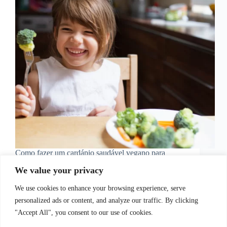
Como fazer um cardápio saudável vegano para
crianças? Primeiramente, para desenvolver um
We value your privacy
cardápio vegano e saudável para crianças requer
atenção especial para garantir que todas as
We use cookies to enhance your browsing experience, serve
necessidades nutricionais essenciais sejam atendidas.
Café da Manhã para uma alimentação infantil
personalized ads or content, and analyze our traffic. By clicking
saudável: 1.…
"Accept All", you consent to our use of cookies.
Juliana Santos
15 de setembro de 2023