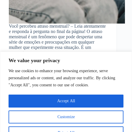
Você percebeu atraso menstrual? – Leia atentamente
e responda à pergunta no final da página! O atraso
menstrual é um fenômeno que pode despertar uma
série de emoções e preocupações em qualquer
mulher que experimente essa situação. É um
momento…
Juliana Santos
4 de setembro de 2023
We value your privacy
We use cookies to enhance your browsing experience, serve
personalized ads or content, and analyze our traffic. By clicking
"Accept All", you consent to our use of cookies.
PRÓXIMA
Accept All
Copyright © 2026 - WordPress Theme by
CreativeThemes
Customize