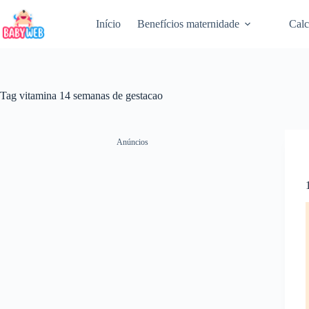
Pular
para
Início
Benefícios maternidade
Calc
o
conteúdo
Tag
vitamina 14 semanas de gestacao
Anúncios