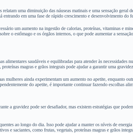
es relatam uma diminuição das náuseas matinais e uma sensação geral de
está entrando em uma fase de rápido crescimento e desenvolvimento do f
essário um aumento na ingestão de calorias, proteínas, vitaminas e miner
obre o estômago e os órgãos internos, o que pode aumentar a sensaçã
s alimentares saudáveis e equilibradas para atender às necessidades nu
s, proteínas magras e grãos integrais pode ajudar a garantir uma gravi
gumas mulheres ainda experimentam um aumento no apetite, enquanto ou
pendentemente do apetite, é importante continuar fazendo escolhas alime
ante a gravidez pode ser desafiador, mas existem estratégias que podem
uentes ao longo do dia. Isso pode ajudar a manter os níveis de energia e
tivos e saciantes, como frutas, vegetais, proteínas magras e grãos integ