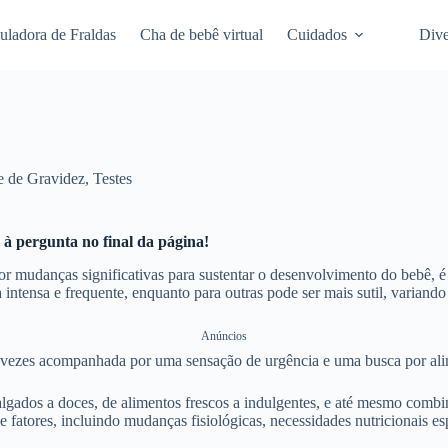
uladora de Fraldas
Cha de bebê virtual
Cuidados
Dive
e de Gravidez
,
Testes
 à pergunta no final da página!
r mudanças significativas para sustentar o desenvolvimento do bebê, é
intensa e frequente, enquanto para outras pode ser mais sutil, variando
Anúncios
s vezes acompanhada por uma sensação de urgência e uma busca por al
 salgados a doces, de alimentos frescos a indulgentes, e até mesmo c
e fatores, incluindo mudanças fisiológicas, necessidades nutricionais 