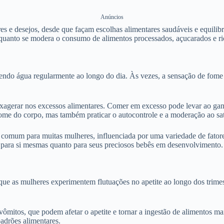
Anúncios
res e desejos, desde que façam escolhas alimentares saudáveis e equili
 enquanto se modera o consumo de alimentos processados, açucarados e r
bendo água regularmente ao longo do dia. Às vezes, a sensação de fome
xagerar nos excessos alimentares. Comer em excesso pode levar ao gan
 fome do corpo, mas também praticar o autocontrole e a moderação ao sat
 comum para muitas mulheres, influenciada por uma variedade de fatores
to para si mesmas quanto para seus preciosos bebês em desenvolvimento.
e as mulheres experimentem flutuações no apetite ao longo dos trimest
ômitos, que podem afetar o apetite e tornar a ingestão de alimentos ma
padrões alimentares.