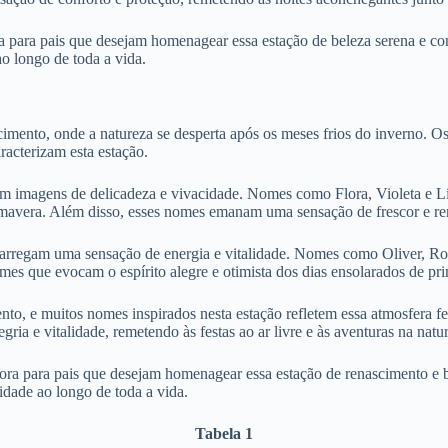
para pais que desejam homenagear essa estação de beleza serena e cont
o longo de toda a vida.
imento, onde a natureza se desperta após os meses frios do inverno. Os
racterizam esta estação.
 imagens de delicadeza e vivacidade. Nomes como Flora, Violeta e Lívi
rimavera. Além disso, esses nomes emanam uma sensação de frescor e re
arregam uma sensação de energia e vitalidade. Nomes como Oliver, Robi
es que evocam o espírito alegre e otimista dos dias ensolarados de pr
nto, e muitos nomes inspirados nesta estação refletem essa atmosfera
ia e vitalidade, remetendo às festas ao ar livre e às aventuras na nat
a para pais que desejam homenagear essa estação de renascimento e be
idade ao longo de toda a vida.
Tabela 1