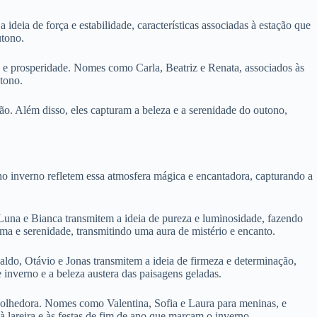
eia de força e estabilidade, características associadas à estação que
utono.
e e prosperidade. Nomes como Carla, Beatriz e Renata, associados às
tono.
o. Além disso, eles capturam a beleza e a serenidade do outono,
no inverno refletem essa atmosfera mágica e encantadora, capturando a
una e Bianca transmitem a ideia de pureza e luminosidade, fazendo
a e serenidade, transmitindo uma aura de mistério e encanto.
ldo, Otávio e Jonas transmitem a ideia de firmeza e determinação,
inverno e a beleza austera das paisagens geladas.
colhedora. Nomes como Valentina, Sofia e Laura para meninas, e
lareira e às festas de fim de ano que marcam o inverno.