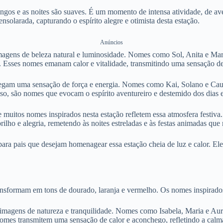
longos e as noites são suaves. É um momento de intensa atividade, de a
nsolarada, capturando o espírito alegre e otimista desta estação.
Anúncios
gens de beleza natural e luminosidade. Nomes como Sol, Anita e Marina
. Esses nomes emanam calor e vitalidade, transmitindo uma sensação de 
egam uma sensação de força e energia. Nomes como Kai, Solano e Cauã t
disso, são nomes que evocam o espírito aventureiro e destemido dos dias 
e muitos nomes inspirados nesta estação refletem essa atmosfera festi
ilho e alegria, remetendo às noites estreladas e às festas animadas qu
a pais que desejam homenagear essa estação cheia de luz e calor. Eles
sformam em tons de dourado, laranja e vermelho. Os nomes inspirados n
magens de natureza e tranquilidade. Nomes como Isabela, Maria e Auro
omes transmitem uma sensação de calor e aconchego, refletindo a calma