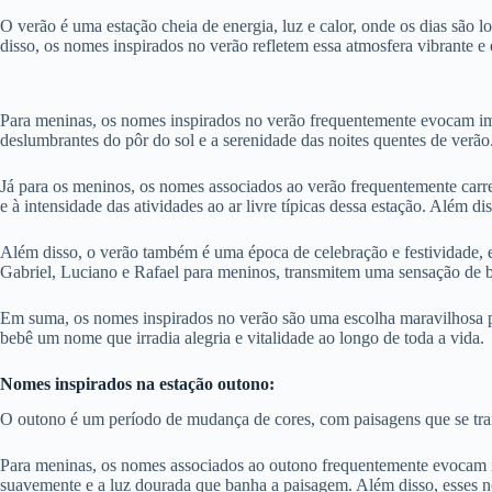
O verão é uma estação cheia de energia, luz e calor, onde os dias são 
disso, os nomes inspirados no verão refletem essa atmosfera vibrante e e
Para meninas, os nomes inspirados no verão frequentemente evocam ima
deslumbrantes do pôr do sol e a serenidade das noites quentes de verão
Já para os meninos, os nomes associados ao verão frequentemente carr
e à intensidade das atividades ao ar livre típicas dessa estação. Além 
Além disso, o verão também é uma época de celebração e festividade, 
Gabriel, Luciano e Rafael para meninos, transmitem uma sensação de br
Em suma, os nomes inspirados no verão são uma escolha maravilhosa par
bebê um nome que irradia alegria e vitalidade ao longo de toda a vida.
Nomes inspirados na estação outono:
O outono é um período de mudança de cores, com paisagens que se tran
Para meninas, os nomes associados ao outono frequentemente evocam i
suavemente e a luz dourada que banha a paisagem. Além disso, esses n