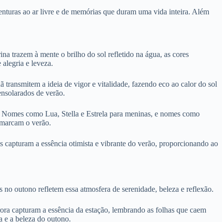
venturas ao ar livre e de memórias que duram uma vida inteira. Além
 trazem à mente o brilho do sol refletido na água, as cores
alegria e leveza.
ransmitem a ideia de vigor e vitalidade, fazendo eco ao calor do sol
ensolarados de verão.
va. Nomes como Lua, Stella e Estrela para meninas, e nomes como
e marcam o verão.
 capturam a essência otimista e vibrante do verão, proporcionando ao
o outono refletem essa atmosfera de serenidade, beleza e reflexão.
ra capturam a essência da estação, lembrando as folhas que caem
 e a beleza do outono.