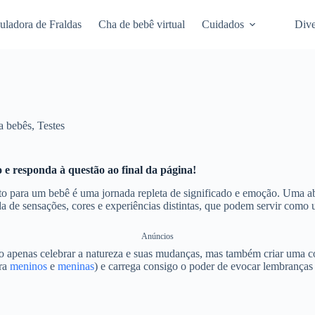
uladora de Fraldas
Cha de bebê virtual
Cuidados
Dive
a bebês
,
Testes
 e responda à questão ao final da página!
o para um bebê é uma jornada repleta de significado e emoção. Uma abo
a de sensações, cores e experiências distintas, que podem servir como u
Anúncios
o apenas celebrar a natureza e suas mudanças, mas também criar uma 
ara
meninos
e
meninas
) e carrega consigo o poder de evocar lembranças