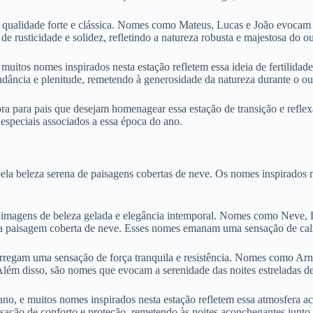
alidade forte e clássica. Nomes como Mateus, Lucas e João evocam a id
 rusticidade e solidez, refletindo a natureza robusta e majestosa do o
uitos nomes inspirados nesta estação refletem essa ideia de fertilidad
ndância e plenitude, remetendo à generosidade da natureza durante o ou
 para pais que desejam homenagear essa estação de transição e reflexã
speciais associados a essa época do ano.
ela beleza serena de paisagens cobertas de neve. Os nomes inspirados 
imagens de beleza gelada e elegância intemporal. Nomes como Neve, L
e a paisagem coberta de neve. Esses nomes emanam uma sensação de calm
rregam uma sensação de força tranquila e resistência. Nomes como Arna
lém disso, são nomes que evocam a serenidade das noites estreladas de 
o, e muitos nomes inspirados nesta estação refletem essa atmosfera a
ão de conforto e proteção, remetendo às noites aconchegantes junto à 