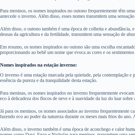
Para meninos, os nomes inspirados no outono frequentemente têm uma qu
antecede o inverno. Além disso, esses nomes transmitem uma sensação de
Além disso, o outono também é uma época de colheita e abundância, e m
deusas da agricultura e da fertilidade, transmitem uma sensação de abu
Em resumo, os nomes inspirados no outono são uma escolha encantadora
proporcionando ao bebê um nome que evoca as cores e os sentimentos e
Nomes inspirados na estação inverno:
O inverno é uma estação marcada pela quietude, pela contemplação e p
essência da pureza e da tranquilidade desta estação.
Para meninas, os nomes inspirados no inverno frequentemente evocam 
eco à delicadeza dos flocos de neve e à suavidade da luz do luar sobr
Já para os meninos, os nomes associados ao inverno frequentemente ca
fazendo eco ao poder da natureza durante os meses mais frios do ano. A
Além disso, o inverno também é uma época de aconchego e calor human
nomes como Davi, Enzo e Nicholas para meninos, transmitem uma sensaç