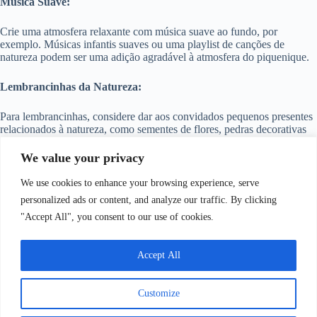
Música Suave:
Crie uma atmosfera relaxante com música suave ao fundo, por
exemplo. Músicas infantis suaves ou uma playlist de canções de
natureza podem ser uma adição agradável à atmosfera do piquenique.
Lembrancinhas da Natureza:
Para lembrancinhas, considere dar aos convidados pequenos presentes
relacionados à natureza, como sementes de flores, pedras decorativas
ou miniaturas de animais silvestres. Além disso, esses presentes podem
servir como lembretes duradouros da celebração ao ar livre.
We value your privacy
We use cookies to enhance your browsing experience, serve
Veja temas para festas de
meninas
.
personalized ads or content, and analyze our traffic. By clicking
"Accept All", you consent to our use of cookies.
Veja dicas de presentes para o
mêsversário
.
Accept All
Copyright © 2026 - WordPress Theme by
CreativeThemes
Customize