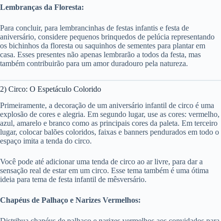
Lembranças da Floresta:
Para concluir, para lembrancinhas de festas infantis e festa de
aniversário, considere pequenos brinquedos de pelúcia representando
os bichinhos da floresta ou saquinhos de sementes para plantar em
casa. Esses presentes não apenas lembrarão a todos da festa, mas
também contribuirão para um amor duradouro pela natureza.
2) Circo: O Espetáculo Colorido
Primeiramente, a decoração de um aniversário infantil de circo é uma
explosão de cores e alegria. Em segundo lugar, use as cores: vermelho,
azul, amarelo e branco como as principais cores da paleta. Em terceiro
lugar, colocar balões coloridos, faixas e banners pendurados em todo o
espaço imita a tenda do circo.
Você pode até adicionar uma tenda de circo ao ar livre, para dar a
sensação real de estar em um circo. Esse tema também é uma ótima
ideia para tema de festa infantil de mêsversário.
Chapéus de Palhaço e Narizes Vermelhos:
Distribua chapéus de palhaço e narizes vermelhos aos convidados para