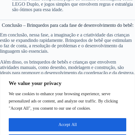
LEGO Duplo, e jogos simples que envolvem regras e estratégia
são ótimos para essa idade.
Conclusão – Brinquedos para cada fase de desenvolvimento do bebê:
Em conclusão, nessa fase, a imaginação e a criatividade das crianças
estão se expandindo rapidamente. Brinquedos de bebê que estimulam
o faz de conta, a resolução de problemas e o desenvolvimento da
linguagem são essenciais.
Além disso, os brinquedos de bebês e crianças que envolvem
atividades manuais, como desenho, modelagem e construção, são
ideais para promover o desenvolvimento da coordenação e da destreza.
Lembre-se de que o mais importante é escolher brinquedos de bebês e
We value your privacy
crianças que permitam à criança explorar e se divertir enquanto
desenvolve suas habilidades e imaginação.
We use cookies to enhance your browsing experience, serve
personalized ads or content, and analyze our traffic. By clicking
Leia sobre temas de festas de aniversário ou mêsversário para
meninas
.
"Accept All", you consent to our use of cookies.
Veja opções criativas para brinquedos de
bebês
.
Accept All