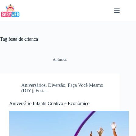
Pular
para
o
conteúdo
Tag
festa de crianca
Anúncios
Aniversários
,
Diversão
,
Faça Você Mesmo
(DIY)
,
Festas
Aniversário Infantil Criativo e Econômico