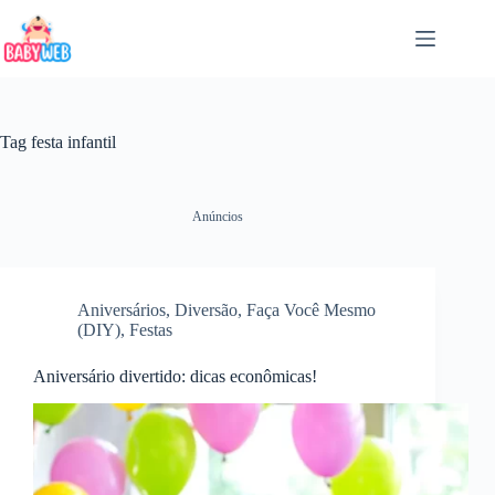
Pular
para
o
conteúdo
Tag
festa infantil
Anúncios
Aniversários
,
Diversão
,
Faça Você Mesmo
(DIY)
,
Festas
Aniversário divertido: dicas econômicas!